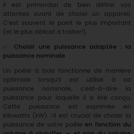
c
il est primordial de bien définir vos
attentes avant de choisir un appareil.
e
C’est souvent le point le plus important
(et le plus délicat à traiter!).
p
✅
Choisir une puissance adaptée : la
o
puissance nominale
u
Un poêle à bois fonctionne de manière
optimale lorsqu’il est utilisé à sa
r
puissance nominale, c’est-à-dire la
puissance pour laquelle il a été conçu.
v
Cette puissance est exprimée en
o
kilowatts (kW). ❕Il est crucial de choisir la
puissance de votre poêle
en fonction du
volume à chauffer — et non du volume