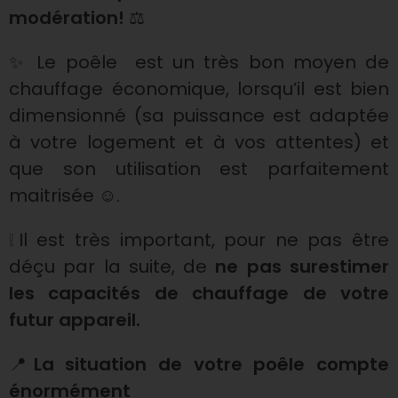
modération!
⚖️
e
✨ Le poêle est un très bon moyen de
n
chauffage économique, lorsqu’il est bien
dimensionné (sa puissance est adaptée
t
à votre logement et à vos attentes) et
c
que son utilisation est parfaitement
maitrisée ☺️.
h
❕Il est très important, pour ne pas être
o
déçu par la suite, de
ne pas surestimer
les capacités de chauffage de votre
i
futur appareil.
s
📍
La situation de votre poêle compte
énormément