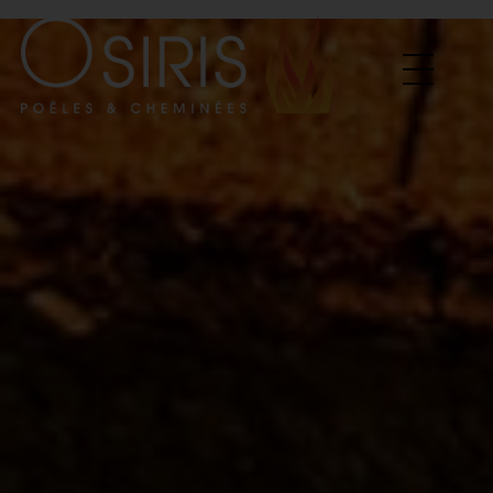
Osiris Poêles & Cheminées
Vente et Installation de poele & cheminées a bois, poele a granules...