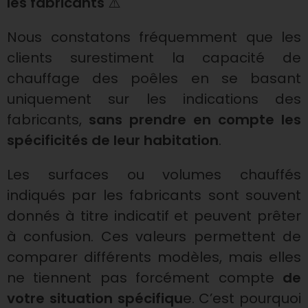
les fabricants
⚠️
e
Nous constatons fréquemment que les
p
clients surestiment la capacité de
chauffage des poêles en se basant
u
uniquement sur les indications des
i
fabricants,
sans prendre en compte les
spécificités de leur habitation
.
s
Les surfaces ou volumes chauffés
s
indiqués par les fabricants sont souvent
donnés à titre indicatif et peuvent prêter
a
à confusion. Ces valeurs permettent de
comparer différents modèles, mais elles
n
ne tiennent pas forcément compte
de
votre situation spécifiqu
e. C’est pourquoi