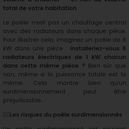
t
total de votre habitation
.
r
Le poêle n’est pas un chauffage central
e
avec des radiateurs dans chaque pièce.
Pour illustrer cela, imaginez un poêle de 8
p
kW dans une pièce :
installeriez-vous 8
radiateurs électriques de 1 kW chacun
o
dans cette même pièce ?
Bien sûr que
non, même si la puissance totale est la
ê
même. Cela montre bien qu’un
surdimensionnement peut être
l
préjudiciable.
e
🙅‍♀️
Les risques du poêle surdimensionnés
à
Un poêle surdimensionné est souvent