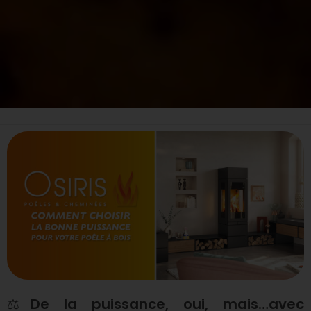
C
o
m
m
⚖️
De la puissance, oui, mais…avec