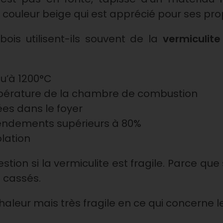
couleur beige qui est apprécié pour ses prop
ois utilisent-ils souvent de la
vermiculite
qu’à 1200°C
mpérature de la chambre de combustion
ées dans le foyer
rendements supérieurs à 80%
olation
tion si la vermiculite est fragile. Parce que 
s cassés.
 chaleur mais très fragile en ce qui concerne l