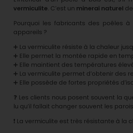
vermiculite
. C’est un
minerai naturel
de 
e
Pourquoi les fabricants des poêles à b
r
appareils ?
m
➕ La vermiculite résiste à la chaleur jus
➕ Elle permet la montée rapide en te
i
➕ Elle maintient des températures élev
➕ La vermiculite permet d’obtenir des 
c
➕ Elle possède de fortes propriétés d’is
u
❓ Les clients nous posent souvent la ques
lu qu’il fallait changer souvent les paroi
l
❗️ La vermiculite est très résistante à la
i