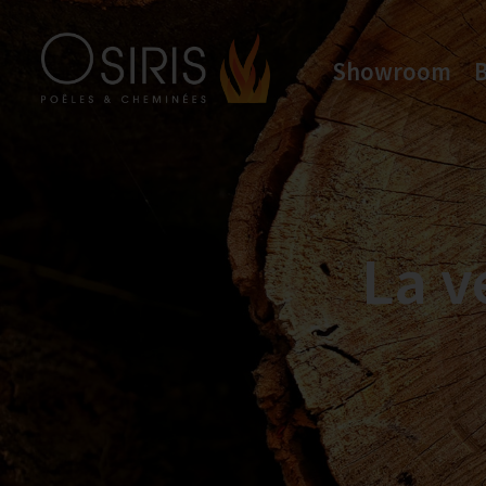
Showroom
Osiris Poêles & Cheminées
Vente et Installation de poele & cheminées a bois, poele a granules...
La v