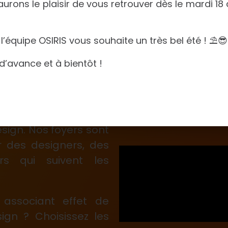
urons le plaisir de vous retrouver dès le mardi 18
l’équipe OSIRIS vous souhaite un très bel été ! ⛱️😎
d’avance et à bientôt !
ise haut de gamme.
 et réaliste, tout en
sign. Nos foyers sont
r des designers, des
s qui suivent les
 associant effet de
ign ? Choisissez les