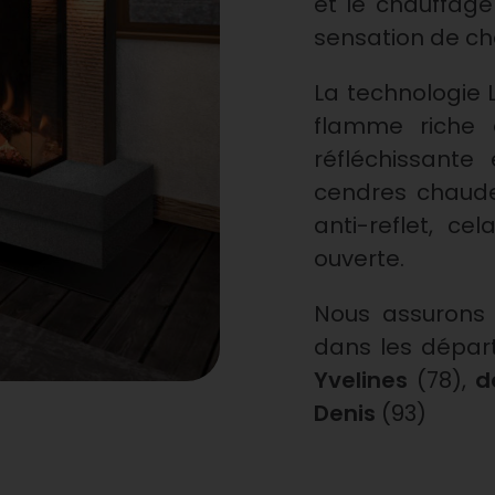
et le chauffage
sensation de ch
La technologie 
flamme riche 
réfléchissante 
cendres chaudes
anti-reflet, ce
ouverte.
Nous assurons 
dans les dépar
Yvelines
(78),
d
Denis
(93)