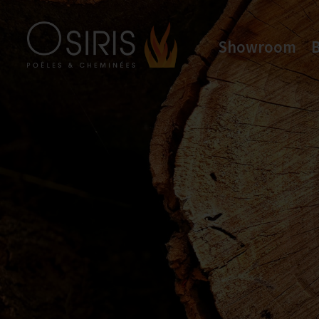
Showroom
Osiris Poêles & Cheminées
Vente et Installation de poele & cheminées a bois, poele a granules...