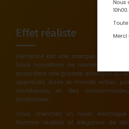
Nous a
10h00.
Toute 
Effet réaliste
Merci 
Element4 est une marque néerlanda
Nous travaillons de manière pratique
accordant une grande attention au de
appréciés dans le monde entier, pa
architectes et des consommateur
tendances.
Vous cherchez un foyer électrique
flamme réaliste et élégance de des