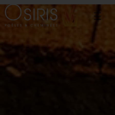
Osiris Poêles & Cheminées
Vente et Installation de poele & cheminées a bois, poele a granules...