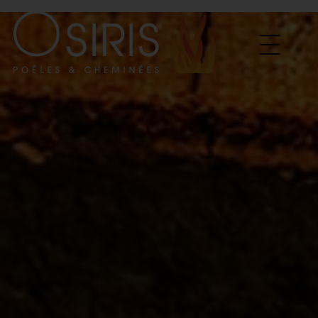
Osiris Poêles & Cheminées
Vente et Installation de poele & cheminées a bois, poele a granules...